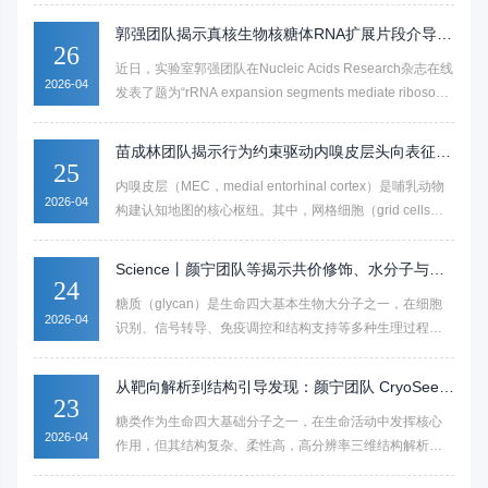
可直接抑制、杀灭病原体，是植物化学防御的核心物质。
郭强团队揭示真核生物核糖体RNA扩展片段介导核
自植保素概念提出80余年来，多数植保素的生物合成途径
26
糖体二聚休眠的新机制
近日，实验室郭强团队在Nucleic Acids Research杂志在线
与调控机制仍未破解，严重限制其在作物抗病中的应用。
2026-04
发表了题为“rRNA expansion segments mediate ribosome
dimerization as a conserved stress response”的研究论
文。该研究利用冷冻电子断层扫描成像（cryo-ET）技术，
苗成林团队揭示行为约束驱动内嗅皮层头向表征重
在细胞原位解析了核糖体的翻译活性与空间分布形式，揭
25
构
内嗅皮层（MEC，medial entorhinal cortex）是哺乳动物
示了动物细胞中核糖体通过rRNA扩展片段形成二聚体的分
2026-04
构建认知地图的核心枢纽。其中，网格细胞（grid cells）
子机制，并阐明该过程是一种保守的应激响应，参与翻译
提供了空间的几何度量，而头向细胞（head direction
调控
cells）则如同大脑中的“指南针”，表征动物当前的头朝向。
Science丨颜宁团队等揭示共价修饰、水分子与阳
传统的空间导航研究多聚焦于自由探索（free
24
离子配位介导糖质高级组装的新模式
糖质（glycan）是生命四大基本生物大分子之一，在细胞
exploration）状态，但在现实交互中，动物往往面临各种
2026-04
识别、信号转导、免疫调控和结构支持等多种生理过程中
行为约束（如人类乘车出行）。
发挥关键作用。历史上，糖质曾常被统称为“碳水化合
物”（carbohydrates），这一名称源于其经典化学表达形式
从靶向解析到结构引导发现：颜宁团队 CryoSeek
Cx(H2O)n；尽管糖质研究可追溯至19世纪，但与蛋白质和
23
策略开辟糖生物学研究全新方向
糖类作为生命四大基础分子之一，在生命活动中发挥核心
核酸相比，糖质科学的发展长期相对滞后。其根本原因在
2026-04
作用，但其结构复杂、柔性高，高分辨率三维结构解析长
于：糖质太过复杂，一直缺乏有效的研究手段。糖质的生
期以来是糖生物学领域的研究瓶颈。2026 年 4 月 20 日，
物合成并不像DNA、RNA、蛋白质一样依赖模板，因此缺