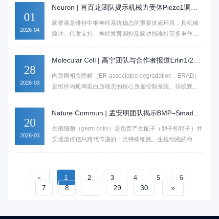
实验室颜宁院士团队在 Cell 子刊 Cell Chemical Biology 发
乏从基因组到糖质序列的对应关系；而高度多样的单糖组
Neuron | 肖百龙团队揭示机械力受体Piezo1调控
表研究成果，基于团队此前开发的 “酷寻”（CryoSeek）冷
01
成、复杂的糖苷键连接方式和显著的空间构象异质性，限
脑脊液稳态的重要功能
脑脊液是维持中枢神经系统稳态的重要体液环境，具机械
冻电镜研究策略，从清华荷塘水样中发现了 5 种新型糖纤
制了对于复杂糖质复合物的高分辨率三维结构解析。这种
2026-04
缓冲、代谢支持、神经发育调控及脑功能维持等多重作
维，并解析了其 3.0-3.5 Å 的原子级高分辨率结构。研究首
结构信息的长期缺失，也在很大程度上阻碍了人类对糖质
用。脉络丛（choroid plexus）作为脑脊液产生与稳态维持
次揭示了糖纤维从 “蛋白质为主” 到 “纯糖” 的连续结构谱
在多种生理和病理过程中作用机制的深入理解。
的核心结构，暴露于脑脊液流动带来的机械刺激中。然
系，证实糖介导的相互作用是这类纤维组装与结构稳定的
Molecular Cell | 高宁团队与合作者报道Erlin1/2在
而，脉络丛上皮细胞如何感知机械信号，进而调控脑脊液
28
核心驱动力，更发现了完全由糖分子自主组装形成的纯糖
内质网膜上组织功能性膜微域的分子机制
内质网相关降解（ER-associated degradation，ERAD）
稳态，目前尚缺乏清晰的机制解释。
纤维 TLP-0，颠覆了高级生物结构必须由蛋白质或核酸主
2026-03
是维持内质网蛋白质稳态的核心质量控制系统。传统观点
导的传统认知。该研究不仅攻克了复杂糖纤维结构解析的
认为，ERAD的主要功能在于识别、泛素化并清除错误折叠
技术难题，验证了 CryoSeek 策略在未知生物实体发现中
或功能异常的膜蛋白与腔内蛋白。然而，近年来的研究逐
的强大能力，更建立了 “结构优先” 的全新研究范式，为糖
Nature Commun | 孟安明团队揭示BMP–Smad1/9
渐表明，ERAD不仅承担“纠错”职责，还通过选择性降解部
20
生物学领域开辟了全新的研究方向。
信号调控斑马鱼原始生殖细胞发育的分子机制
生殖细胞（germ cells）是负责产生配子（卵子和精子）并
分折叠正确的蛋白，精细调控固醇合成、钙稳态以及内质
2026-03
实现遗传信息跨代传递的一类特殊细胞。生殖细胞的命运
网与其他细胞器之间的信号传递(Christianson and
特化发生在胚胎发育早期，主要通过两种调控模式实现：
Carvalho 2022)。因此，ERAD正被重新定义为一个高度动
先成模式（preformation mode）和诱导模式（induction
态的调控平台，而非单纯的蛋白清除通路。
mode）。前者依赖卵母细胞中储存的生殖质（germ
«
1
2
3
4
5
6
plasm），早期胚胎中某些特定的细胞可以通过继承生殖质
7
8
...
29
30
»
直接获得生殖细胞命运，成为原始生殖细胞（primordial
germ cells，PGCs）。后者通过胚胎细胞间BMP信号通讯
诱导，使一部分胚胎细胞逐渐获得生殖细胞命运成为