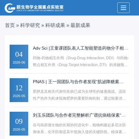
Toggle 
首页
»
科学研究
»
科研成果
»
最新成果
Adv Sci |王童课团队表人工智能塑造药物分子相互
04
作用建模的综述文章
药物-药物相互作用（Drug-Drug Interaction, DDI）与药物-
2026-06
靶点相互作用（Drug-Target Interaction, DTI）的准确预测
对于医学临床决策支持和药物研发具有重要的指导意义和
现实价值。一方面，药物分子与生物体内靶点结合的微观
PNAS | 王一国团队与合作者发现“肌泌降糖素
机制往往是联合用药产生临床毒副作用或协同疗效的前置
12
（Feimin）”促进脂肪产热的新功能
肥胖及其相关代谢性疾病已成为全球性的健康挑战。适应
条件；另一方面，随着图神经网络和大语言模型等先进人
2026-05
性产热作为机体抵御肥胖的重要防御机制，通过能量消耗
工智能技术的演进发展，如何在生物医学数据中精准捕捉
维持代谢稳态，然而，其中能量感知与转录控制相耦合的
药物-药物与药物-靶点的相互作用模式，已逐渐成为现代计
分子机制仍不完全清楚。
算药物设计的核心范式。然而，长期以来DDI与DTI的预测
刘玉乐团队与合作者完整解析广谱抗病植保素“德
09
任务多处于分立的发展状态，在一定程度上忽视了两者在
布尼醇”生物合成通路，开辟作物广谱抗病新途径
在与病原微生物的长期协同进化中，植物构建起多层次防
生物学机制与算法设计上的内在联系。
2026-05
御体系，化学防御是其中抵御入侵的关键防线。植保素是
植物感知病原后快速合成的小分子抗微生物次生代谢物，