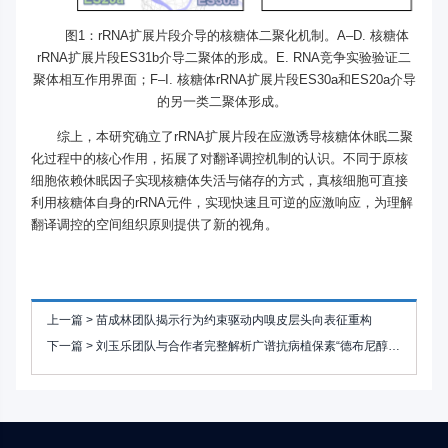
图1：rRNA扩展片段介导的核糖体二聚化机制。A–D. 核糖体
rRNA扩展片段ES31b介导二聚体的形成。E. RNA竞争实验验证二
聚体相互作用界面；F–I. 核糖体rRNA扩展片段ES30a和ES20a介导
的另一类二聚体形成。
综上，本研究确立了rRNA扩展片段在应激诱导核糖体休眠二聚
化过程中的核心作用，拓展了对翻译调控机制的认识。不同于原核
细胞依赖休眠因子实现核糖体失活与储存的方式，真核细胞可直接
利用核糖体自身的rRNA元件，实现快速且可逆的应激响应，为理解
翻译调控的空间组织原则提供了新的视角。
上一篇 >
苗成林团队揭示行为约束驱动内嗅皮层头向表征重构
下一篇 >
刘玉乐团队与合作者完整解析广谱抗病植保素“德布尼醇”生物合成通路，开辟作物广谱抗病新途径