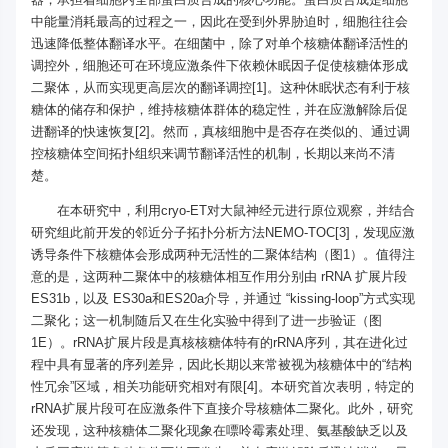
中能量消耗最高的过程之一，因此在受到外界胁迫时，细胞往往会
迅速降低整体翻译水平。在细菌中，除了对单个核糖体翻译活性的
调控外，细胞还可在环境应激条件下依赖休眠因子促使核糖体形成
二聚体，从而实现更高层次的翻译调控[1]。这种休眠状态有利于核
糖体的储存和保护，维持核糖体群体的稳定性，并在应激解除后促
进翻译的快速恢复[2]。然而，真核细胞中是否存在类似的、通过调
控核糖体空间拓扑组织来调节翻译活性的机制，长期以来尚不清
楚。
在本研究中，利用cryo-ET对大鼠神经元进行原位观察，并结合
研究组此前开发的邻近分子拓扑分析方法NEMO-TOC[3]，发现应激
诱导条件下核糖体会形成两种无活性的二聚体结构（图1）。值得注
意的是，这两种二聚体中的核糖体相互作用分别由 rRNA 扩展片段
ES31b，以及 ES30a和ES20a介导，并通过 “kissing-loop”方式实现
二聚化；这一机制随后又在生化实验中得到了进一步验证（图
1E）。rRNA扩展片段是真核核糖体特有的rRNA序列，其在进化过
程中具有显著的序列差异，因此长期以来常被视为核糖体中的“结构
性冗余”区域，相关功能研究相对有限[4]。本研究首次表明，特定的
rRNA扩展片段可在应激条件下直接介导核糖体二聚化。此外，研究
还发现，这种核糖体二聚化现象在嘌呤霉素处理、氨基酸缺乏以及