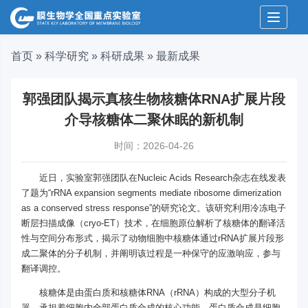
Toggle 
首页
»
科学研究
»
科研成果
»
最新成果
郭强团队揭示真核生物核糖体RNA扩展片段
介导核糖体二聚休眠的新机制
时间：2026-04-26
近日，实验室郭强团队在Nucleic Acids Research杂志在线发表
了题为“rRNA expansion segments mediate ribosome dimerization
as a conserved stress response”的研究论文。该研究利用冷冻电子
断层扫描成像（cryo-ET）技术，在细胞原位解析了核糖体的翻译活
性与空间分布形式，揭示了动物细胞中核糖体通过rRNA扩展片段形
成二聚体的分子机制，并阐明该过程是一种保守的应激响应，参与
翻译调控。
核糖体是由蛋白质和核糖体RNA（rRNA）构成的大型分子机
器，承担着细胞内全部蛋白质合成的核心功能。蛋白质合成是细胞