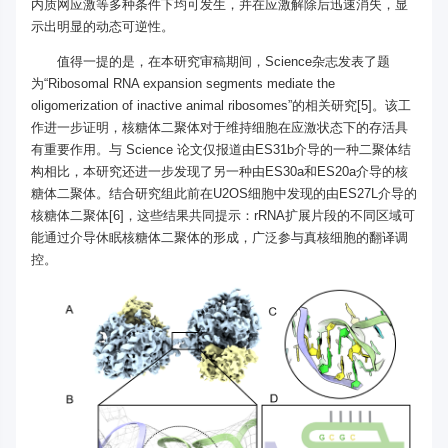
内质网应激等多种条件下均可发生，并在应激解除后迅速消失，显
示出明显的动态可逆性。
值得一提的是，在本研究审稿期间，Science杂志发表了题
为“Ribosomal RNA expansion segments mediate the
oligomerization of inactive animal ribosomes”的相关研究[5]。该工
作进一步证明，核糖体二聚体对于维持细胞在应激状态下的存活具
有重要作用。与 Science 论文仅报道由ES31b介导的一种二聚体结
构相比，本研究还进一步发现了另一种由ES30a和ES20a介导的核
糖体二聚体。结合研究组此前在U2OS细胞中发现的由ES27L介导的
核糖体二聚体[6]，这些结果共同提示：rRNA扩展片段的不同区域可
能通过介导休眠核糖体二聚体的形成，广泛参与真核细胞的翻译调
控。