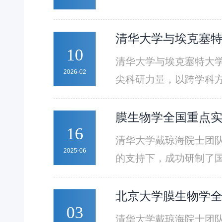
清华⼤学与埃克塞
10
清华⼤学与埃克塞特⼤
2026-02
尖科研⼒量，以跨学科
康的未来创新奠定科学
膜生物学全国重点实
16
清华大学戴琼海院士团队
2025-06
的支持下，成功研制了国际首台亿像
RUSH1)，被誉为介
像原理实现非相干光场
北京大学膜生物学
03
重构，打破传统成像为人
清华大学戴琼海院士团队