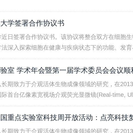
特⼤学签署合作协议书
学近⽇签署合作协议书。该协议将整合双⽅在细胞⽣
⽅法深⼊探索细胞在健康与疾病状态下的功能、发育
基础。
验室 学术年会暨第一届学术委员会会议顺
长期致力于介观活体生物成像领域的研究，在201
素宽视场介观荧光显微镜(Real-time, Ultra-large-
观显微成像领域的先驱。在过去的7年时间里，进一步
的超精细四维感知与重构2，提出了数字自适应光学
全国重点实验室科技周开放活动：点亮科技
眼设计“所见即所得”所引起的固有桎梏，先后突破
长期致力于介观活体生物成像领域的研究，在201