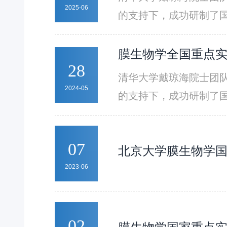
光5、光子噪声6-8、
2025-06
的支持下，成功研制了国际首台亿像
RUSH3D10，被誉为
RUSH1)，被誉为介
的快速提升也对大规模
像原理实现非相干光场
膜生物学全国重点实
难题，难以广泛适用于复
28
重构，打破传统成像为人
清华大学戴琼海院士团队
辨三维信息，而无需重新
光5、光子噪声6-8、
2024-05
的支持下，成功研制了国际首台亿像
RUSH3D10，被誉为
RUSH1)，被誉为介
的快速提升也对大规模
像原理实现非相干光场
难题，难以广泛适用于复
07
北京大学膜生物学国
重构，打破传统成像为人
辨三维信息，而无需重新
2023-06
光5、光子噪声6-8、
RUSH3D10，被誉为
的快速提升也对大规模
02
难题，难以广泛适用于复