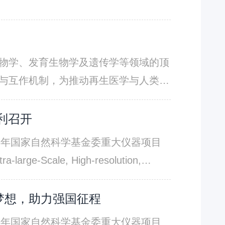
物学、发育⽣物学及遗传学等领域的顶
与互作机制，为推动再⽣医学与⼈类健
利召开
3年国家自然科学基金委重大仪器项目
Scale, High-resolution,
通过计算成像原理创新，以扫描光场成
架构，通过记录高维成像过程与自适应
梦想，助力强国征程
了光学像差3、三维运动伪影4、背景荧
3年国家自然科学基金委重大仪器项目