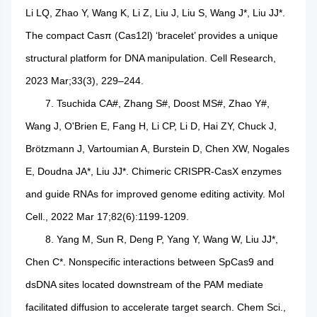
Li LQ, Zhao Y, Wang K, Li Z, Liu J, Liu S, Wang J*, Liu JJ*.
The compact Casπ (Cas12l) ‘bracelet’ provides a unique
structural platform for DNA manipulation. Cell Research,
2023 Mar;33(3), 229–244.
7. Tsuchida CA#, Zhang S#, Doost MS#, Zhao Y#,
Wang J, O'Brien E, Fang H, Li CP, Li D, Hai ZY, Chuck J,
Brötzmann J, Vartoumian A, Burstein D, Chen XW, Nogales
E, Doudna JA*, Liu JJ*. Chimeric CRISPR-CasX enzymes
and guide RNAs for improved genome editing activity. Mol
Cell., 2022 Mar 17;82(6):1199-1209.
8. Yang M, Sun R, Deng P, Yang Y, Wang W, Liu JJ*,
Chen C*. Nonspecific interactions between SpCas9 and
dsDNA sites located downstream of the PAM mediate
facilitated diffusion to accelerate target search. Chem Sci.,