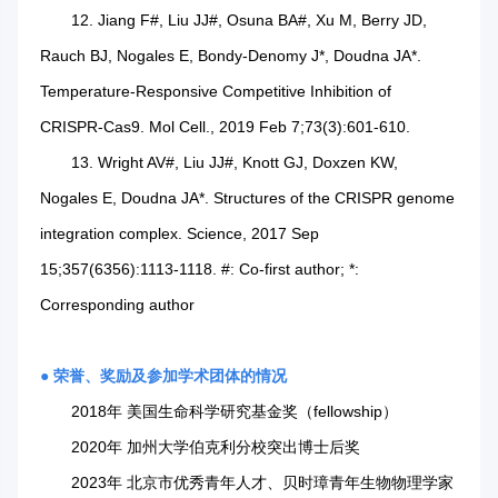
12. Jiang F#, Liu JJ#, Osuna BA#, Xu M, Berry JD,
Rauch BJ, Nogales E, Bondy-Denomy J*, Doudna JA*.
Temperature-Responsive Competitive Inhibition of
CRISPR-Cas9. Mol Cell., 2019 Feb 7;73(3):601-610.
13. Wright AV#, Liu JJ#, Knott GJ, Doxzen KW,
Nogales E, Doudna JA*. Structures of the CRISPR genome
integration complex. Science, 2017 Sep
15;357(6356):1113-1118. #: Co-first author; *:
Corresponding author
● 荣誉、奖励及参加学术团体的情况
2018年 美国生命科学研究基金奖（fellowship）
2020年 加州大学伯克利分校突出博士后奖
2023年 北京市优秀青年人才、贝时璋青年生物物理学家