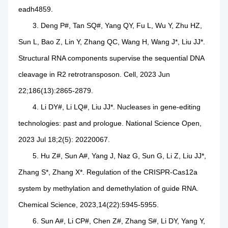
eadh4859.
3. Deng P#, Tan SQ#, Yang QY, Fu L, Wu Y, Zhu HZ,
Sun L, Bao Z, Lin Y, Zhang QC, Wang H, Wang J*, Liu JJ*.
Structural RNA components supervise the sequential DNA
cleavage in R2 retrotransposon. Cell, 2023 Jun
22;186(13):2865-2879.
4. Li DY#, Li LQ#, Liu JJ*. Nucleases in gene-editing
technologies: past and prologue. National Science Open,
2023 Jul 18;2(5): 20220067.
5. Hu Z#, Sun A#, Yang J, Naz G, Sun G, Li Z, Liu JJ*,
Zhang S*, Zhang X*. Regulation of the CRISPR-Cas12a
system by methylation and demethylation of guide RNA.
Chemical Science, 2023,14(22):5945-5955.
6. Sun A#, Li CP#, Chen Z#, Zhang S#, Li DY, Yang Y,