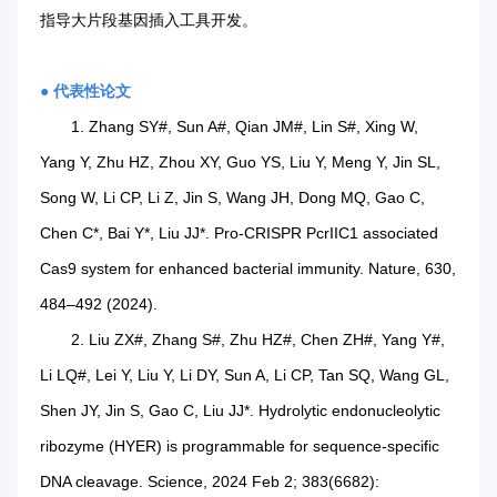
指导大片段基因插入工具开发。
● 代表性论文
1. Zhang SY#, Sun A#, Qian JM#, Lin S#, Xing W,
Yang Y, Zhu HZ, Zhou XY, Guo YS, Liu Y, Meng Y, Jin SL,
Song W, Li CP, Li Z, Jin S, Wang JH, Dong MQ, Gao C,
Chen C*, Bai Y*, Liu JJ*. Pro-CRISPR PcrIIC1 associated
Cas9 system for enhanced bacterial immunity. Nature, 630,
484–492 (2024).
2. Liu ZX#, Zhang S#, Zhu HZ#, Chen ZH#, Yang Y#,
Li LQ#, Lei Y, Liu Y, Li DY, Sun A, Li CP, Tan SQ, Wang GL,
Shen JY, Jin S, Gao C, Liu JJ*. Hydrolytic endonucleolytic
ribozyme (HYER) is programmable for sequence-specific
DNA cleavage. Science, 2024 Feb 2; 383(6682):