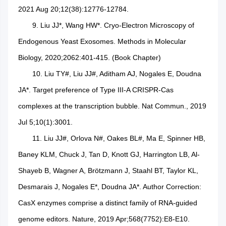
2021 Aug 20;12(38):12776-12784.
9. Liu JJ*, Wang HW*. Cryo-Electron Microscopy of
Endogenous Yeast Exosomes. Methods in Molecular
Biology, 2020;2062:401-415. (Book Chapter)
10. Liu TY#, Liu JJ#, Aditham AJ, Nogales E, Doudna
JA*. Target preference of Type III-A CRISPR-Cas
complexes at the transcription bubble. Nat Commun., 2019
Jul 5;10(1):3001.
11. Liu JJ#, Orlova N#, Oakes BL#, Ma E, Spinner HB,
Baney KLM, Chuck J, Tan D, Knott GJ, Harrington LB, Al-
Shayeb B, Wagner A, Brötzmann J, Staahl BT, Taylor KL,
Desmarais J, Nogales E*, Doudna JA*. Author Correction:
CasX enzymes comprise a distinct family of RNA-guided
genome editors. Nature, 2019 Apr;568(7752):E8-E10.