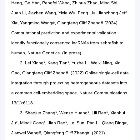
Heng, Ge Han, Pengfei Wang, Zhihua Zhao, Ming Shi,
Juan Li, Jiazhen Wang, Yixia Wu, Feng Liu, Jianzhong Jeff
Xi#, Yangming Wang#, Qiangfeng Cliff Zhang# (2024)
Computational prediction and experimental validation
identify functionally conserved lncRNAs from zebrafish to
human, Nature Genetics. (In press).
2. Lei Xiong*, Kang Tian*, Yuzhe Li, Weixi Ning, Xin
Gao, Qiangfeng Cliff Zhang#. (2022) Online single-cell data
integration through projecting heterogeneous datasets into
a common cell-embedding space. Nature Communications.
13(1):6118.
3. Shaojun Zhang*, Wenze Huang*, Lili Ren*, Xiaohui
Ju*, Mingli Gong*, Jian Rao*, Lei Sun, Pan Li, Qiang Ding#,
Jianwei Wang#, Qiangfeng Cliff Zhang#. (2021)