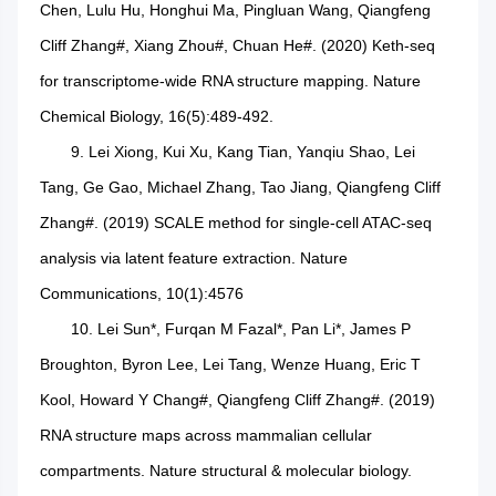
Chen, Lulu Hu, Honghui Ma, Pingluan Wang, Qiangfeng
Cliff Zhang#, Xiang Zhou#, Chuan He#. (2020) Keth-seq
for transcriptome-wide RNA structure mapping. Nature
Chemical Biology, 16(5):489-492.
9. Lei Xiong, Kui Xu, Kang Tian, Yanqiu Shao, Lei
Tang, Ge Gao, Michael Zhang, Tao Jiang, Qiangfeng Cliff
Zhang#. (2019) SCALE method for single-cell ATAC-seq
analysis via latent feature extraction. Nature
Communications, 10(1):4576
10. Lei Sun*, Furqan M Fazal*, Pan Li*, James P
Broughton, Byron Lee, Lei Tang, Wenze Huang, Eric T
Kool, Howard Y Chang#, Qiangfeng Cliff Zhang#. (2019)
RNA structure maps across mammalian cellular
compartments. Nature structural & molecular biology.