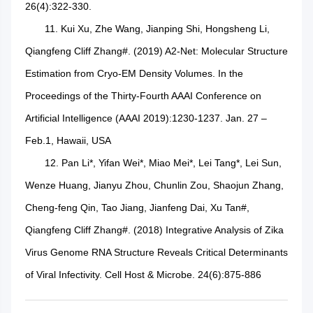
26(4):322-330.
11. Kui Xu, Zhe Wang, Jianping Shi, Hongsheng Li,
Qiangfeng Cliff Zhang#. (2019) A2-Net: Molecular Structure
Estimation from Cryo-EM Density Volumes. In the
Proceedings of the Thirty-Fourth AAAI Conference on
Artificial Intelligence (AAAI 2019):1230-1237. Jan. 27 –
Feb.1, Hawaii, USA
12. Pan Li*, Yifan Wei*, Miao Mei*, Lei Tang*, Lei Sun,
Wenze Huang, Jianyu Zhou, Chunlin Zou, Shaojun Zhang,
Cheng-feng Qin, Tao Jiang, Jianfeng Dai, Xu Tan#,
Qiangfeng Cliff Zhang#. (2018) Integrative Analysis of Zika
Virus Genome RNA Structure Reveals Critical Determinants
of Viral Infectivity. Cell Host & Microbe. 24(6):875-886