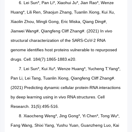
6. Lei Sun*, Pan Li*, Xiaohui Ju*, Jian Rao*, Wenze
Huang*, Lili Ren, Shaojun Zhang, Tuanlin Xiong, Kui Xu,
Xiaolin Zhou, Mingli Gong, Eric Miska, Qiang Ding#,
Jianwei Wang#, Qiangfeng Cliff Zhang#. (2021) In vivo
structural characterization of the SARS-CoV-2 RNA
genome identifies host proteins vulnerable to repurposed
drugs. Cell. 184(7):1865-1883.e20.
7. Lei Sun*, Kui Xu*, Wenze Huang*, Yucheng T.Yang*,
Pan Li, Lei Tang, Tuanlin Xiong, Qiangfeng Cliff Zhang#.
(2021) Predicting dynamic cellular protein-RNA interactions
by deep learning using in vivo RNA structures. Cell
Research. 31(5):495-516.
8. Xiaocheng Weng*, Jing Gong*, Yi Chen*, Tong Wu*,
Fang Wang, Shixi Yang, Yushu Yuan, Guanzheng Luo, Kai