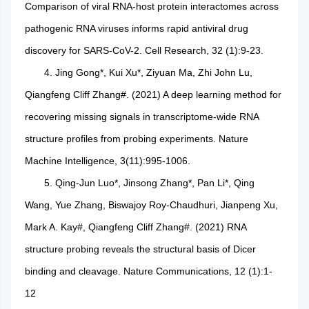
Comparison of viral RNA-host protein interactomes across
pathogenic RNA viruses informs rapid antiviral drug
discovery for SARS-CoV-2. Cell Research, 32 (1):9-23.
4. Jing Gong*, Kui Xu*, Ziyuan Ma, Zhi John Lu,
Qiangfeng Cliff Zhang#. (2021) A deep learning method for
recovering missing signals in transcriptome-wide RNA
structure profiles from probing experiments. Nature
Machine Intelligence, 3(11):995-1006.
5. Qing-Jun Luo*, Jinsong Zhang*, Pan Li*, Qing
Wang, Yue Zhang, Biswajoy Roy-Chaudhuri, Jianpeng Xu,
Mark A. Kay#, Qiangfeng Cliff Zhang#. (2021) RNA
structure probing reveals the structural basis of Dicer
binding and cleavage. Nature Communications, 12 (1):1-
12