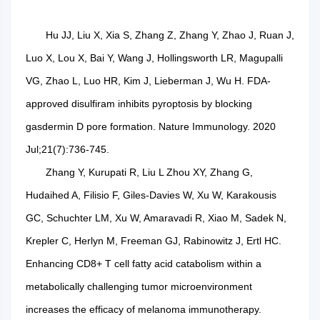
Hu JJ, Liu X, Xia S, Zhang Z, Zhang Y, Zhao J, Ruan J,
Luo X, Lou X, Bai Y, Wang J, Hollingsworth LR, Magupalli
VG, Zhao L, Luo HR, Kim J, Lieberman J, Wu H. FDA-
approved disulfiram inhibits pyroptosis by blocking
gasdermin D pore formation. Nature Immunology. 2020
Jul;21(7):736-745.
Zhang Y, Kurupati R, Liu L Zhou XY, Zhang G,
Hudaihed A, Filisio F, Giles-Davies W, Xu W, Karakousis
GC, Schuchter LM, Xu W, Amaravadi R, Xiao M, Sadek N,
Krepler C, Herlyn M, Freeman GJ, Rabinowitz J, Ertl HC.
Enhancing CD8+ T cell fatty acid catabolism within a
metabolically challenging tumor microenvironment
increases the efficacy of melanoma immunotherapy.