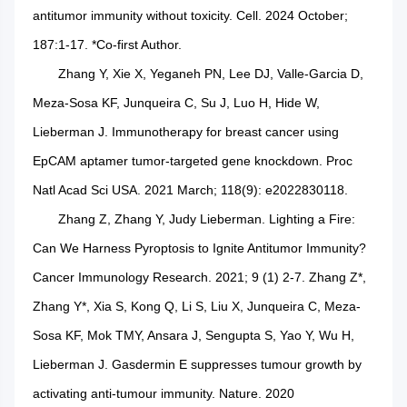
antitumor immunity without toxicity. Cell. 2024 October;
187:1-17. *Co-first Author.
Zhang Y, Xie X, Yeganeh PN, Lee DJ, Valle-Garcia D,
Meza-Sosa KF, Junqueira C, Su J, Luo H, Hide W,
Lieberman J. Immunotherapy for breast cancer using
EpCAM aptamer tumor-targeted gene knockdown. Proc
Natl Acad Sci USA. 2021 March; 118(9): e2022830118.
Zhang Z, Zhang Y, Judy Lieberman. Lighting a Fire:
Can We Harness Pyroptosis to Ignite Antitumor Immunity?
Cancer Immunology Research. 2021; 9 (1) 2-7. Zhang Z*,
Zhang Y*, Xia S, Kong Q, Li S, Liu X, Junqueira C, Meza-
Sosa KF, Mok TMY, Ansara J, Sengupta S, Yao Y, Wu H,
Lieberman J. Gasdermin E suppresses tumour growth by
activating anti-tumour immunity. Nature. 2020