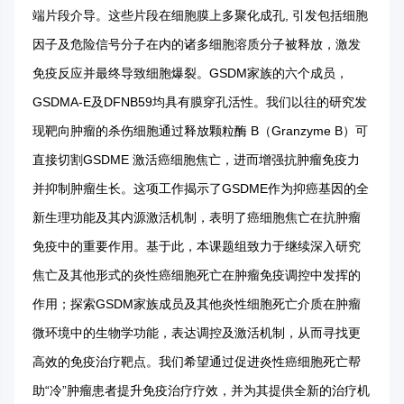
端片段介导。这些片段在细胞膜上多聚化成孔, 引发包括细胞
因子及危险信号分子在内的诸多细胞溶质分子被释放，激发
免疫反应并最终导致细胞爆裂。GSDM家族的六个成员，
GSDMA-E及DFNB59均具有膜穿孔活性。我们以往的研究发
现靶向肿瘤的杀伤细胞通过释放颗粒酶 B（Granzyme B）可
直接切割GSDME 激活癌细胞焦亡，进而增强抗肿瘤免疫力
并抑制肿瘤生长。这项工作揭示了GSDME作为抑癌基因的全
新生理功能及其内源激活机制，表明了癌细胞焦亡在抗肿瘤
免疫中的重要作用。基于此，本课题组致力于继续深入研究
焦亡及其他形式的炎性癌细胞死亡在肿瘤免疫调控中发挥的
作用；探索GSDM家族成员及其他炎性细胞死亡介质在肿瘤
微环境中的生物学功能，表达调控及激活机制，从而寻找更
高效的免疫治疗靶点。我们希望通过促进炎性癌细胞死亡帮
助“冷”肿瘤患者提升免疫治疗疗效，并为其提供全新的治疗机