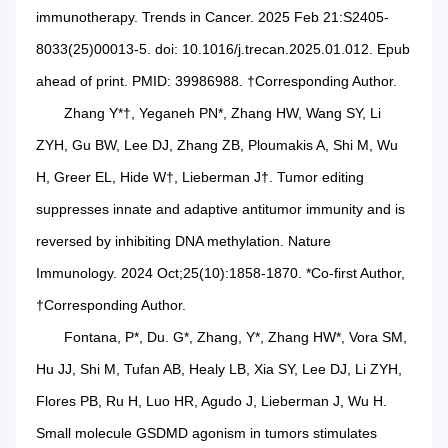
immunotherapy. Trends in Cancer. 2025 Feb 21:S2405-
8033(25)00013-5. doi: 10.1016/j.trecan.2025.01.012. Epub
ahead of print. PMID: 39986988. †Corresponding Author.
Zhang Y*†, Yeganeh PN*, Zhang HW, Wang SY, Li
ZYH, Gu BW, Lee DJ, Zhang ZB, Ploumakis A, Shi M, Wu
H, Greer EL, Hide W†, Lieberman J†. Tumor editing
suppresses innate and adaptive antitumor immunity and is
reversed by inhibiting DNA methylation. Nature
Immunology. 2024 Oct;25(10):1858-1870. *Co-first Author,
†Corresponding Author.
Fontana, P*, Du. G*, Zhang, Y*, Zhang HW*, Vora SM,
Hu JJ, Shi M, Tufan AB, Healy LB, Xia SY, Lee DJ, Li ZYH,
Flores PB, Ru H, Luo HR, Agudo J, Lieberman J, Wu H.
Small molecule GSDMD agonism in tumors stimulates