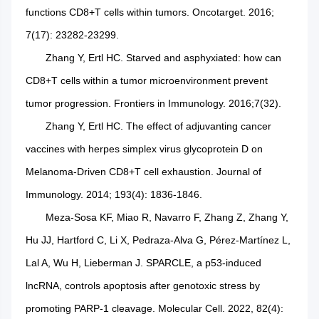
functions CD8+T cells within tumors. Oncotarget. 2016;
7(17): 23282-23299.
Zhang Y, Ertl HC. Starved and asphyxiated: how can
CD8+T cells within a tumor microenvironment prevent
tumor progression. Frontiers in Immunology. 2016;7(32).
Zhang Y, Ertl HC. The effect of adjuvanting cancer
vaccines with herpes simplex virus glycoprotein D on
Melanoma-Driven CD8+T cell exhaustion. Journal of
Immunology. 2014; 193(4): 1836-1846.
Meza-Sosa KF, Miao R, Navarro F, Zhang Z, Zhang Y,
Hu JJ, Hartford C, Li X, Pedraza-Alva G, Pérez-Martínez L,
Lal A, Wu H, Lieberman J. SPARCLE, a p53-induced
lncRNA, controls apoptosis after genotoxic stress by
promoting PARP-1 cleavage. Molecular Cell. 2022, 82(4):