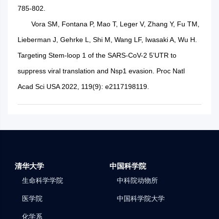
785-802.
Vora SM, Fontana P, Mao T, Leger V, Zhang Y, Fu TM,
Lieberman J, Gehrke L, Shi M, Wang LF, Iwasaki A, Wu H.
Targeting Stem-loop 1 of the SARS-CoV-2 5’UTR to
suppress viral translation and Nsp1 evasion. Proc Natl
Acad Sci USA 2022, 119(9): e2117198119.
清华大学
中国科学院
生命科学学院
中科院动物所
医学院
中国科学院大学
化学系