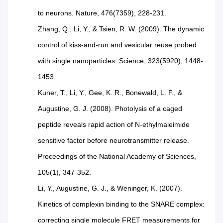
to neurons. Nature, 476(7359), 228-231.
Zhang, Q., Li, Y., & Tsien, R. W. (2009). The dynamic
control of kiss-and-run and vesicular reuse probed
with single nanoparticles. Science, 323(5920), 1448-
1453.
Kuner, T., Li, Y., Gee, K. R., Bonewald, L. F., &
Augustine, G. J. (2008). Photolysis of a caged
peptide reveals rapid action of N-ethylmaleimide
sensitive factor before neurotransmitter release.
Proceedings of the National Academy of Sciences,
105(1), 347-352.
Li, Y., Augustine, G. J., & Weninger, K. (2007).
Kinetics of complexin binding to the SNARE complex:
correcting single molecule FRET measurements for