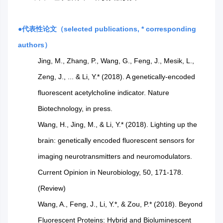
●代表性论文（selected publications, * corresponding
authors）
Jing, M., Zhang, P., Wang, G., Feng, J., Mesik, L.,
Zeng, J., ... & Li, Y.* (2018). A genetically-encoded
fluorescent acetylcholine indicator. Nature
Biotechnology, in press.
Wang, H., Jing, M., & Li, Y.* (2018). Lighting up the
brain: genetically encoded fluorescent sensors for
imaging neurotransmitters and neuromodulators.
Current Opinion in Neurobiology, 50, 171-178.
(Review)
Wang, A., Feng, J., Li, Y.*, & Zou, P.* (2018). Beyond
Fluorescent Proteins: Hybrid and Bioluminescent