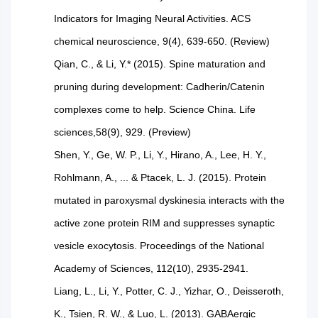
Indicators for Imaging Neural Activities. ACS
chemical neuroscience, 9(4), 639-650. (Review)
Qian, C., & Li, Y.* (2015). Spine maturation and
pruning during development: Cadherin/Catenin
complexes come to help. Science China. Life
sciences,58(9), 929. (Preview)
Shen, Y., Ge, W. P., Li, Y., Hirano, A., Lee, H. Y.,
Rohlmann, A., ... & Ptacek, L. J. (2015). Protein
mutated in paroxysmal dyskinesia interacts with the
active zone protein RIM and suppresses synaptic
vesicle exocytosis. Proceedings of the National
Academy of Sciences, 112(10), 2935-2941.
Liang, L., Li, Y., Potter, C. J., Yizhar, O., Deisseroth,
K., Tsien, R. W., & Luo, L. (2013). GABAergic