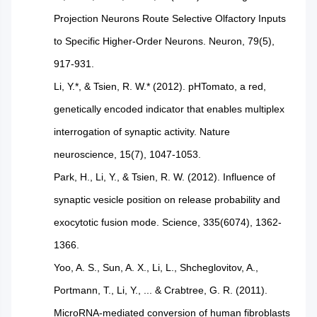
Projection Neurons Route Selective Olfactory Inputs
to Specific Higher-Order Neurons. Neuron, 79(5),
917-931.
Li, Y.*, & Tsien, R. W.* (2012). pHTomato, a red,
genetically encoded indicator that enables multiplex
interrogation of synaptic activity. Nature
neuroscience, 15(7), 1047-1053.
Park, H., Li, Y., & Tsien, R. W. (2012). Influence of
synaptic vesicle position on release probability and
exocytotic fusion mode. Science, 335(6074), 1362-
1366.
Yoo, A. S., Sun, A. X., Li, L., Shcheglovitov, A.,
Portmann, T., Li, Y., ... & Crabtree, G. R. (2011).
MicroRNA-mediated conversion of human fibroblasts