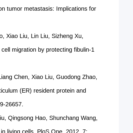
n tumor metastasis: Implications for
 Xiao Liu, Lin Liu, Sizheng Xu,
ll migration by protecting fibulin-1
Liang Chen, Xiao Liu, Guodong Zhao,
culum (ER) resident protein and
649-26657.
o Liu, Qingsong Hao, Shunchang Wang,
n living cells. PloS One. 2012, 7: