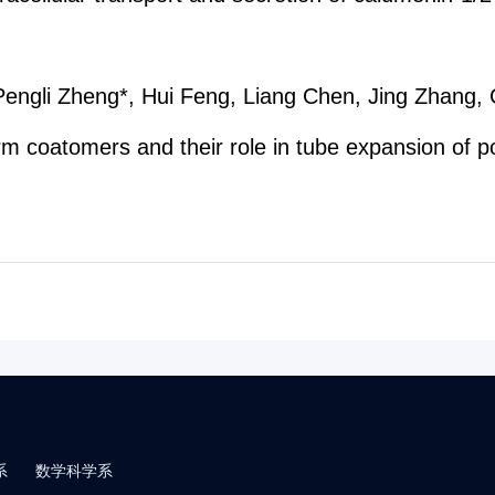
Pengli Zheng*, Hui Feng, Liang Chen, Jing Zhang
m coatomers and their role in tube expansion of po
系
数学科学系