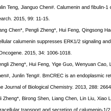
lin Teng, Jianguo Chen#. Calumenin and fibulin-1 o
arch. 2015, 99: 11-15.
ang Chen*, Pengli Zheng*, Hui Feng, Qingsong Hao,
lular calumenin suppresses ERK1/2 signaling and ce
 Oncogene. 2015, 34: 1006-1018.
engli Zheng*, Hui Feng, Yige Guo, Wenyuan Cao, 
en#, Junlin Teng#. BmCREC is an endoplasmic reti
he Journal of Biological Chemistry. 2013, 288: 26
li Zheng*, Birong Shen, Liang Chen, Lin Liu, Xia
acellular transport and secretion of calumenin-1/2 i