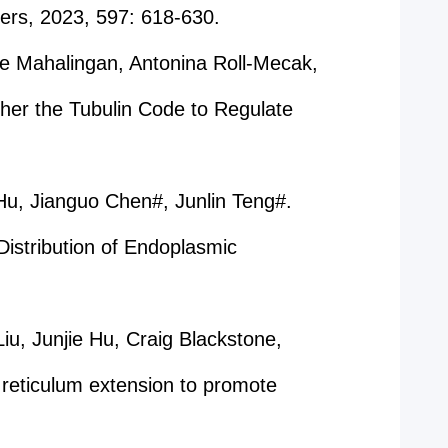
ters, 2023, 597: 618-630.
re Mahalingan, Antonina Roll-Mecak,
pher the Tubulin Code to Regulate
Hu, Jianguo Chen#, Junlin Teng#.
istribution of Endoplasmic
u, Junjie Hu, Craig Blackstone,
reticulum extension to promote