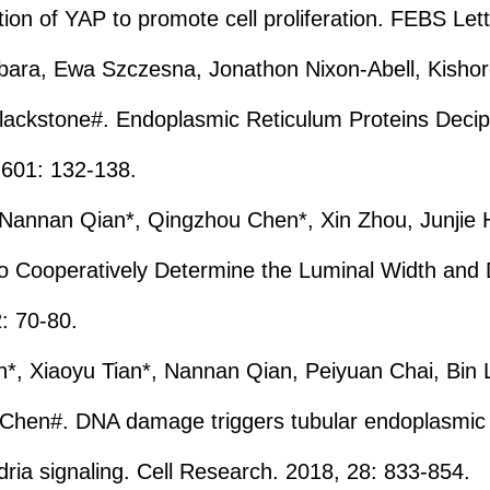
ion of YAP to promote cell proliferation. FEBS Let
bara, Ewa Szczesna, Jonathon Nixon-Abell, Kisho
Blackstone#. Endoplasmic Reticulum Proteins Deci
, 601: 132-138.
 Nannan Qian*, Qingzhou Chen*, Xin Zhou, Junjie 
o Cooperatively Determine the Luminal Width and D
2: 70-80.
*, Xiaoyu Tian*, Nannan Qian, Peiyuan Chai, Bin Li
Chen#. DNA damage triggers tubular endoplasmic 
dria signaling. Cell Research. 2018, 28: 833-854.