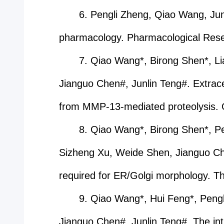
6. Pengli Zheng, Qiao Wang, Jun
pharmacology. Pharmacological Rese
7. Qiao Wang*, Birong Shen*, Li
Jianguo Chen#, Junlin Teng#. Extracel
from MMP-13-mediated proteolysis.
8. Qiao Wang*, Birong Shen*, P
Sizheng Xu, Weide Shen, Jianguo Ch
required for ER/Golgi morphology. T
9. Qiao Wang*, Hui Feng*, Peng
Jianguo Chen#, Junlin Teng#. The intr