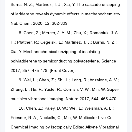
Burns, N. Z.; Martinez, T. J.; Xia, Y. The cascade unzipping
of ladderane reveals dynamic effects in mechanochemistry.
Nat. Chem. 2020, 12, 302-309.
8. Chen, Z.; Mercer, J. A. M.; Zhu, X.; Romaniuk, J. A.
H.; Pfattner, R.; Cegelski, L.; Martinez, T. J.; Burns, N. Z.;
Xia, Y. Mechanochemical unzipping of insulating
polyladderene to semiconducting polyacetylene. Science
2017, 357, 475-479. [Front Cover].
9. Wei, L.; Chen, Z.; Shi, L.; Long, R.; Anzalone, A. V.;
Zhang, L.; Hu, F.; Yuste, R.; Cornish, V. W.; Min, W. Super-
multiplex vibrational imaging. Nature 2017, 544, 465-470.
10. Chen, Z.; Paley, D. W.; Wei, L.; Weisman, A. L.;
Friesner, R. A.; Nuckolls, C.; Min, W. Multicolor Live-Cell
Chemical Imaging by Isotopically Edited Alkyne Vibrational