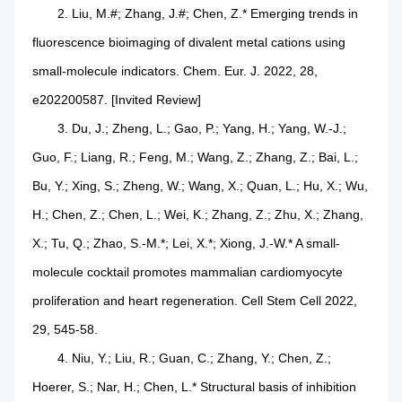
2. Liu, M.#; Zhang, J.#; Chen, Z.* Emerging trends in
fluorescence bioimaging of divalent metal cations using
small-molecule indicators. Chem. Eur. J. 2022, 28,
e202200587. [Invited Review]
3. Du, J.; Zheng, L.; Gao, P.; Yang, H.; Yang, W.-J.;
Guo, F.; Liang, R.; Feng, M.; Wang, Z.; Zhang, Z.; Bai, L.;
Bu, Y.; Xing, S.; Zheng, W.; Wang, X.; Quan, L.; Hu, X.; Wu,
H.; Chen, Z.; Chen, L.; Wei, K.; Zhang, Z.; Zhu, X.; Zhang,
X.; Tu, Q.; Zhao, S.-M.*; Lei, X.*; Xiong, J.-W.* A small-
molecule cocktail promotes mammalian cardiomyocyte
proliferation and heart regeneration. Cell Stem Cell 2022,
29, 545-58.
4. Niu, Y.; Liu, R.; Guan, C.; Zhang, Y.; Chen, Z.;
Hoerer, S.; Nar, H.; Chen, L.* Structural basis of inhibition