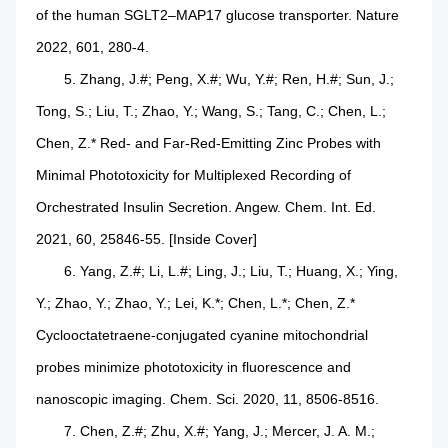
of the human SGLT2–MAP17 glucose transporter. Nature
2022, 601, 280-4.
5. Zhang, J.#; Peng, X.#; Wu, Y.#; Ren, H.#; Sun, J.;
Tong, S.; Liu, T.; Zhao, Y.; Wang, S.; Tang, C.; Chen, L.;
Chen, Z.* Red- and Far-Red-Emitting Zinc Probes with
Minimal Phototoxicity for Multiplexed Recording of
Orchestrated Insulin Secretion. Angew. Chem. Int. Ed.
2021, 60, 25846-55. [Inside Cover]
6. Yang, Z.#; Li, L.#; Ling, J.; Liu, T.; Huang, X.; Ying,
Y.; Zhao, Y.; Zhao, Y.; Lei, K.*; Chen, L.*; Chen, Z.*
Cyclooctatetraene-conjugated cyanine mitochondrial
probes minimize phototoxicity in fluorescence and
nanoscopic imaging. Chem. Sci. 2020, 11, 8506-8516.
7. Chen, Z.#; Zhu, X.#; Yang, J.; Mercer, J. A. M.;