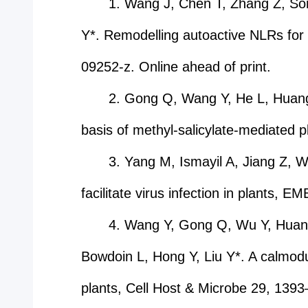
1. Wang J, Chen T, Zhang Z, So
Y*. Remodelling autoactive NLRs for
09252-z. Online ahead of print.
2. Gong Q, Wang Y, He L, Huang
basis of methyl-salicylate-mediated
3. Yang M, Ismayil A, Jiang Z, Wa
facilitate virus infection in plants,
4. Wang Y, Gong Q, Wu Y, Huang 
Bowdoin L, Hong Y, Liu Y*. A calmoduli
plants, Cell Host & Microbe 29, 139