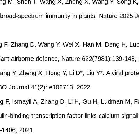
ng M, Shen T, Wang X, Zheng X, Wang Y, Song K, G
 broad-spectrum immunity in plants, Nature 2025 J
 F, Zhang D, Wang Y, Wei X, Han M, Deng H, Luo L
 plant airborne defence, Nature 622(7981):139-148
ng Y, Zheng X, Hong Y, Li D*, Liu Y*. A viral protei
 EMBO Journal 41(2): e108713, 2022
F, Ismayil A, Zhang D, Li H, Gu H, Ludman M, Fát
n-binding transcription factor links calcium signali
3–1406, 2021