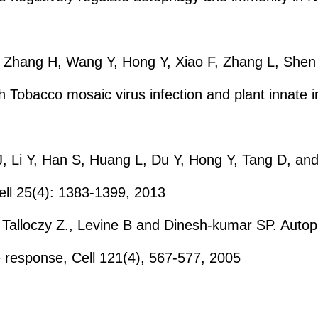
, Zhang H, Wang Y, Hong Y, Xiao F, Zhang L, Shen
h Tobacco mosaic virus infection and plant innate
, Li Y, Han S, Huang L, Du Y, Hong Y, Tang D, an
Cell 25(4): 1383-1399, 2013
 Talloczy Z., Levine B and Dinesh-kumar SP. Auto
e response, Cell 121(4), 567-577, 2005