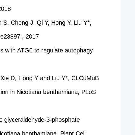
 2018
 S, Cheng J, Qi Y, Hong Y, Liu Y*,
, e23897., 2017
cts with ATG6 to regulate autophagy
R, Xie D, Hong Y and Liu Y*, CLCuMuB
tion in Nicotiana benthamiana, PLoS
c glyceraldehyde-3-phosphate
icotiana benthamiana, Plant Cell