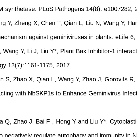
SAM synthetase. PLoS Pathogens 14(8): e1007282,
ng Y, Zheng X, Chen T, Qian L, Liu N, Wang Y, Han
mechanism against geminiviruses in plants. eLife 6
Wang Y, Li J, Liu Y*, Plant Bax Inhibitor-1 intera
agy 13(7):1161-1175, 2017
 Han S, Zhao X, Qian L, Wang Y, Zhao J, Gorovits 
racting with NbSKP1s to Enhance Geminivirus Infec
 Q, Zhao J, Bai F，Hong Y and Liu Y*, Cytoplasti
 negatively regulate autophagy and immunity in N