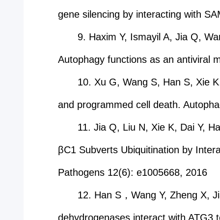
gene silencing by interacting with 
9. Haxim Y, Ismayil A, Jia Q, Wa
Autophagy functions as an antiviral 
10. Xu G, Wang S, Han S, Xie K, 
and programmed cell death. Autoph
11. Jia Q, Liu N, Xie K, Dai Y,
βC1 Subverts Ubiquitination by Inte
Pathogens 12(6): e1005668, 2016
12. Han S，Wang Y, Zheng X, Jia
dehydrogenases interact with ATG3 to