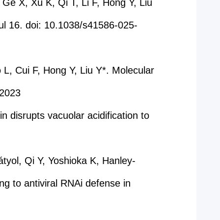
e X, Xu K, Qi T, Li F, Hong Y, Liu
ul 16. doi: 10.1038/s41586-025-
, Cui F, Hong Y, Liu Y*. Molecular
, 2023
n disrupts vacuolar acidification to
yol, Qi Y, Yoshioka K, Hanley-
ng to antiviral RNAi defense in