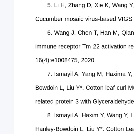
5. Li H, Zhang D, Xie K, Wang Y
Cucumber mosaic virus-based VIGS i
6. Wang J, Chen T, Han M, Qian 
immune receptor Tm-22 activation r
16(4):e1008475, 2020
7. Ismayil A, Yang M, Haxima Y,
Bowdoin L, Liu Y*. Cotton leaf curl M
related protein 3 with Glyceraldehy
8. Ismayil A, Haxim Y, Wang Y, L
Hanley-Bowdoin L, Liu Y*. Cotton Leaf