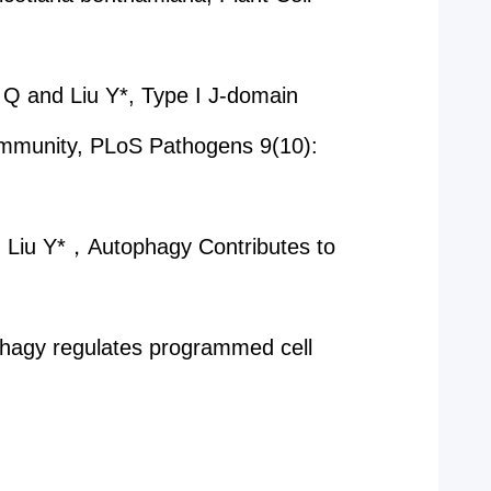
 Q and Liu Y*, Type I J-domain
 immunity, PLoS Pathogens 9(10):
d Liu Y*，Autophagy Contributes to
phagy regulates programmed cell