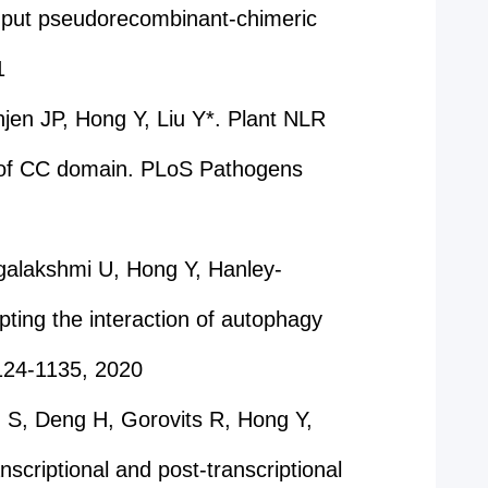
ghput pseudorecombinant-chimeric
21
jen JP, Hong Y, Liu Y*. Plant NLR
 of CC domain. PLoS Pathogens
galakshmi U, Hong Y, Hanley-
pting the interaction of autophagy
1124-1135, 2020
u S, Deng H, Gorovits R, Hong Y,
scriptional and post-transcriptional