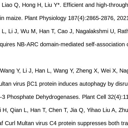
, Liao Q, Hong H, Liu Y*. Efficient and high-throu
n maize. Plant Physiology 187(4):2865-2876, 20
L, Li J, Wu M, Han T, Cao J, Nagalakshmi U, Rath
equires NB-ARC domain-mediated self-association
 Wang Y, Li J, Han L, Wang Y, Zheng X, Wei X, Na
ultan virus βC1 protein induces autophagy by disru
de-3 Phosphate Dehydrogenases. Plant Cell 32(4):
i H, Qian L, Han T, Chen T, Jia Q, Yihao Liu A, Zh
 Curl Multan virus C4 protein suppresses both tran