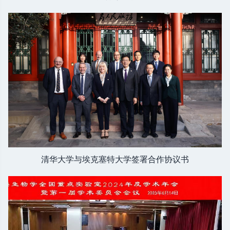
清华⼤学与埃克塞特⼤学签署合作协议书