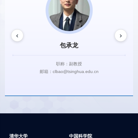
‹
›
包承龙
职称：副教授
邮箱：clbao@tsinghua.edu.cn
清华大学
中国科学院